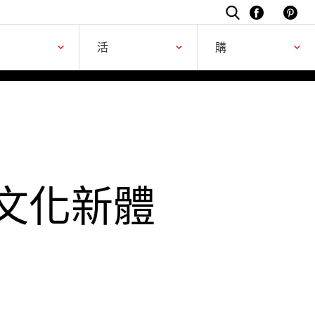
駐所
活動
購買
活
購
文化新體