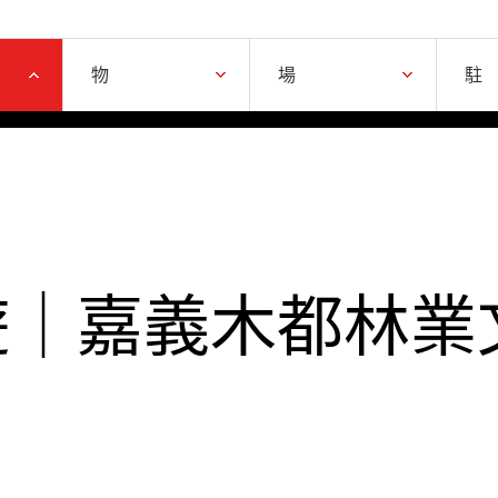
物品
場域
物
場
駐
遊｜嘉義木都林業