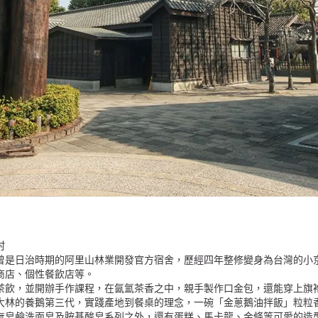
活村
曾是日治時期的阿里山林業開發官方宿舍，歷經四年整修變身為台灣的小
商店、個性餐飲店等。
茶飲，並開辦手作課程，在氤氳茶香之中，親手製作口金包，還能穿上旗
大林的養鵝第三代，實踐產地到餐桌的理念，一碗「金蔥鵝油拌飯」粒粒
無皂鹼洗面皂及胺基酸皂系列之外，還有蛋糕、馬卡龍、金條等可愛的造