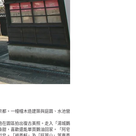
京都。一幢幢木造建築與庭園、水池營
袍在園區拍出復古美照。走入「湯城鵝
香甜，喜歡還能單買鵝油回家。「阿皂
型皂。「福義軒」及「旺萊山」等嘉義