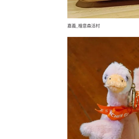
嘉義_檜意森活村