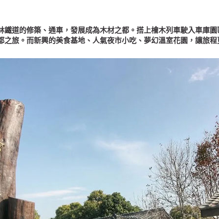
林鐵道的修築、通車，發展成為木材之都。搭上檜木列車駛入車庫園
都之旅。而新興的美食基地、人氣夜市小吃、夢幻溫室花園，讓旅程