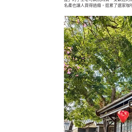
名產也讓人買得過癮，逛累了選家咖