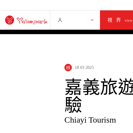
人誌
人
視界
視
view
18 03 2025
嘉義旅
驗
Chiayi Tourism