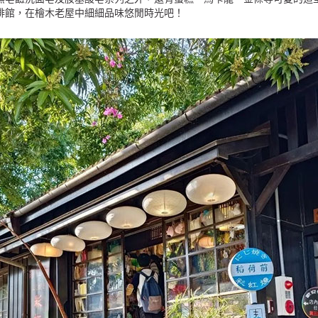
啡館，在檜木老屋中細細品味悠閒時光吧！