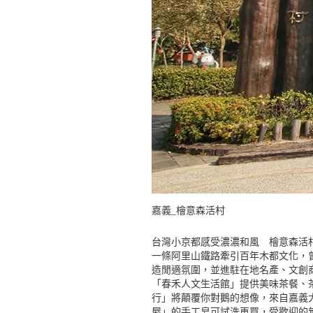
嘉義_檜意森活村
台灣小京都感受濃濃和風 檜意森
一條阿里山鐵路牽引百年木都文化，
造閒適氛圍，並進駐在地名產、文創
「春禾人文生活館」提供美味茶餐、
行」將顛覆你對鵝的想像，來自嘉義
屋」的手工皂可試洗再買，受歡迎的