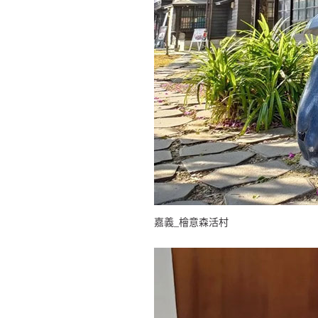
嘉義_檜意森活村