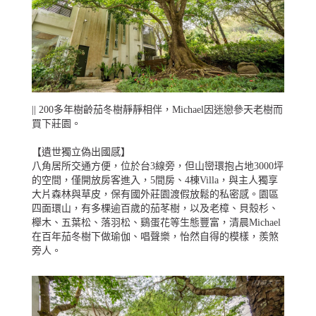
|| 200多年樹齡茄冬樹靜靜相伴，Michael因迷戀參天老樹而
買下莊園。
【遺世獨立偽出國感】
八角居所交通方便，位於台3線旁，但山巒環抱占地3000坪
的空間，僅開放房客進入，5間房、4棟Villa，與主人獨享
大片森林與草皮，保有國外莊園渡假放鬆的私密感。園區
四面環山，有多棵逾百歲的茄苳樹，以及老樟、貝殼杉、
櫸木、五葉松、落羽松、鷄蛋花等生態豐富，清晨Michael
在百年茄冬樹下做瑜伽、唱聲樂，怡然自得的模樣，羨煞
旁人。