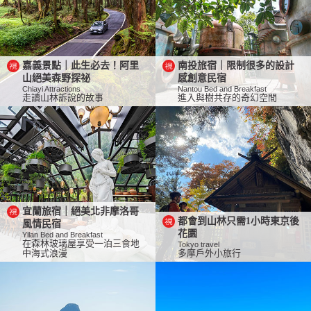
嘉義景點｜此生必去！阿里
南投旅宿｜限制很多的設計
山絕美森野探祕
感創意民宿
Chiayi Attractions
Nantou Bed and Breakfast
走讀山林訴說的故事
進入與樹共存的奇幻空間
宜蘭旅宿｜絕美北非摩洛哥
都會到山林只需1小時東京後
風情民宿
花園
Yilan Bed and Breakfast
在森林玻璃屋享受一泊三食地
Tokyo travel
中海式浪漫
多摩戶外小旅行