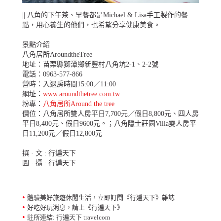
|| 八角的下午茶、早餐都是Michael & Lisa手工製作的餐
點，用心養生的他們，也希望分享健康美食。
景點介紹
八角居所AroundtheTree
地址：苗栗縣獅潭鄉新豐村八角坑2-1、2-2號
電話：0963-577-866
營時：入退房時間15:00／11:00
網址：
www.aroundthetree.com.tw
粉專：
八角居所Around the tree
價位：八角居所雙人房平日7,700元／假日8,800元、四人房
平日8,400元、假日9600元。；八角隱士莊園Villa雙人房平
日11,200元／假日12,800元
撰 · 文 : 行遍天下
圖 · 攝 : 行遍天下
•
體驗美好旅遊休閒生活，立即訂閱《行遍天下》雜誌
•
好吃好玩消息，請上《行遍天下》
•
駐所連結: 行遍天下 travelcom