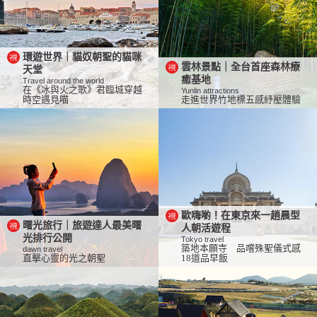
環遊世界｜貓奴朝聖的貓咪
雲林景點｜全台首座森林療
天堂
癒基地
Travel around the world
在《冰與火之歌》君臨城穿越
Yunlin attractions
時空遇見喵
走進世界竹地標五感紓壓體驗
歐嗨喲！在東京來一趟晨型
曙光旅行｜旅遊達人最美曙
人朝活遊程
光排行公開
Tokyo travel
築地本願寺 品嚐殊聖儀式感
dawn travel
直擊心靈的光之朝聖
18道品早飯