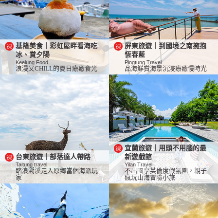
基隆美食｜彩虹屋畔看海吃
屏東旅遊｜到國境之南擁抱
冰、賞夕陽
恆春藍
Keelung Food
Pingtung Travel
浪漫又CHILL的夏日療癒食光
品海鮮賞海景沉浸療癒慢時光
宜蘭旅遊｜用頭不用腦的最
台東旅遊｜部落達人帶路
新遊戲館
Taitung travel
Yilan Travel
踏浪溯溪走入原鄉當個海派玩
不出國享英倫度假氛圍，親子
家
瘋玩山海冒險小旅