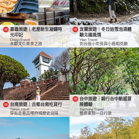
嘉義旅遊｜老屋新生凝鑄時
宜蘭旅遊｜冬日追雪泡湯體
光印記
驗北國風情
Chiayi Travel
Yilan Travel
木都文化美食之旅
到台版小奈良與小鹿相見歡
台中旅遊｜騎行台中動感冒
台南旅遊｜古都台南吃貨行
險體驗
Tainan travel
Taichung Travel
穿街走巷品嚐府城歷史況味
豐原東勢一日行旅