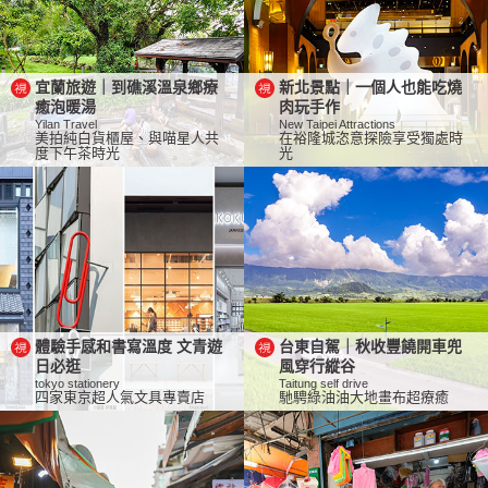
宜蘭旅遊｜到礁溪溫泉鄉療
新北景點｜一個人也能吃燒
癒泡暖湯
肉玩手作
Yilan Travel
New Taipei Attractions
美拍純白貨櫃屋、與喵星人共
在裕隆城恣意探險享受獨處時
度下午茶時光
光
體驗手感和書寫溫度 文青遊
台東自駕｜秋收豐饒開車兜
日必逛
風穿行縱谷
tokyo stationery
Taitung self drive
四家東京超人氣文具專賣店
馳騁綠油油大地畫布超療癒