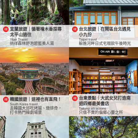
宜蘭旅遊｜循著檜木香探尋
台北旅遊｜在鬧區台北遇見
太平山過往
小九份
Yilan Travel
Taipei travel
徜徉森林舒泡碧藍美人湯
躲進河畔日式宅啜飲午後時光
台東景點｜大武女兒打造南
韓國旅遊｜這裡也有直飛！
迴四鄉最美書店
South Korea travel
去韓國大邱吃烤腸、燉排骨，
Taitung attractions
打卡熱門韓劇場景
只借不賣的偏鄉心靈之所