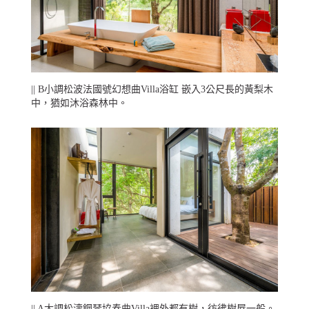
|| B小調松波法國號幻想曲Villa浴缸 嵌入3公尺長的黃梨木
中，猶如沐浴森林中。
|| A大調松濤鋼琴協奏曲Villa裡外都有樹，彷彿樹屋一般。