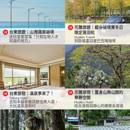
花蓮旅遊｜縱谷祕境賞冬日
台東旅遊｜山海溫泉祕境
限定落羽松
走訪金崙部落「只有在地人才
Hualien Travel
知道的地方」
到歐風童話星巴克喝咖啡
花蓮旅宿｜置身山與山間的
台東旅宿｜溫泉季來了！
寧靜空間
Taitung Hotel
去知本最新飯店舒泡美人湯、
Hualien Hotel
大玩溫泉渡假村
結合渡假與靜心的療癒系旅宿