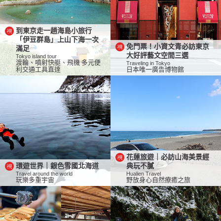
到東京走一趟海島小旅行
「伊豆群島」上山下海一次
免門票！小資文青必訪東京
滿足
大好評藝文空間三選
Tokyo island tour
渡輪、噴射快艇、飛機 多元便
Traveling in Tokyo
利交通工具直達
日本唯一廣告博物館
花蓮旅遊｜必訪山海美景經
環遊世界｜銀色雪國北海道
典玩不膩
Travel around the world
Hualien Travel
玩樂多重宇宙
野放身心自然療癒之旅