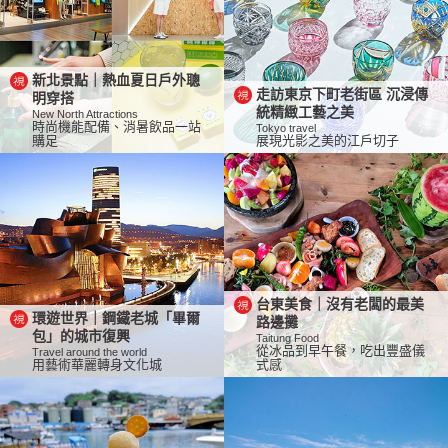
新北景點｜熱血夏日戶外聰
走訪東京下町老街區 沉浸傳
明穿搭
統精緻工藝之美
New North Attractions
時尚機能配備、消暑飲品一站
Tokyo travel
購足
展現光影之美的江戶切子
台東美食｜沒有老闆的最美
環遊世界｜鋼鐵老城「畢爾
路邊攤
包」的城市復興
Taitung Food
從冰品到早午餐，吃出豐盛儀
Travel around the world
用藝術華麗轉身文化城
式感