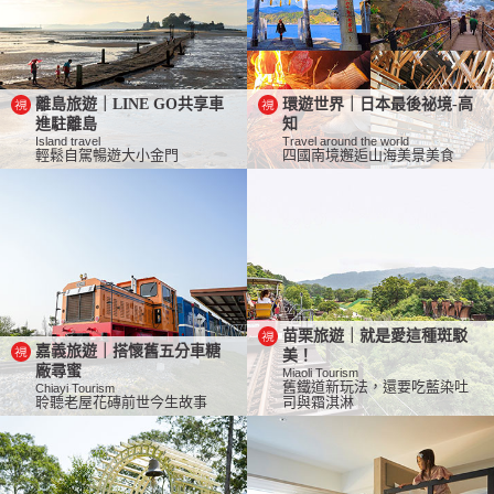
離島旅遊｜LINE GO共享車
環遊世界｜日本最後祕境-高
進駐離島
知
Island travel
Travel around the world
輕鬆自駕暢遊大小金門
四國南境邂逅山海美景美食
苗栗旅遊｜就是愛這種斑駁
嘉義旅遊｜搭懷舊五分車糖
美！
廠尋蜜
Miaoli Tourism
舊鐵道新玩法，還要吃藍染吐
Chiayi Tourism
聆聽老屋花磚前世今生故事
司與霜淇淋