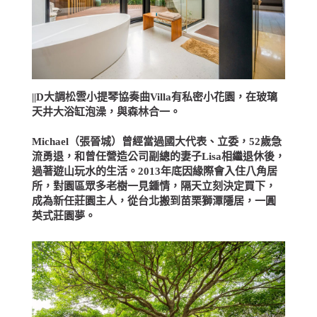
||D大調松雲小提琴協奏曲Villa有私密小花園，在玻璃
天井大浴缸泡澡，與森林合一。
Michael（張晉城）曾經當過國大代表、立委，52歲急
流勇退，和曾任營造公司副總的妻子Lisa相繼退休後，
過著遊山玩水的生活。2013年底因緣際會入住八角居
所，對園區眾多老樹一見鍾情，隔天立刻決定買下，
成為新任莊園主人，從台北搬到苗栗獅潭隱居，一圓
英式莊園夢。