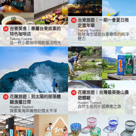
台東旅遊｜一期一會夏日限
定嘉年華
台東美食｜專屬台東故事的
Taitung Tourism
特色咖啡店
從陸海空感受台東療癒的純淨
魅力
Taitung Cuisine
品一杯小農咖啡啜飲慢活時光
花蓮旅遊｜台灣最美後山農
花蓮旅遊｜到太陽的部落體
遊體驗
驗漁獵日常
Hualien Tourism
自然生態的七感療癒之旅
Hualien Tourism
探索東海岸擁抱壯闊太平洋