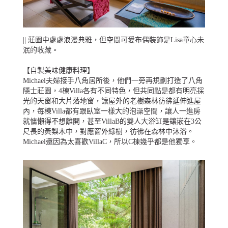
|| 莊園中處處浪漫典雅，但空間可愛布偶裝飾是Lisa童心未
泯的收藏。
【自製美味健康料理】
Michael夫婦接手八角居所後，他們一旁再規劃打造了八角
隱士莊園，4棟Villa各有不同特色，但共同點是都有明亮採
光的天窗和大片落地窗，讓屋外的老樹森林彷彿延伸進屋
內，每棟Villa都有跟臥室一樣大的泡澡空間，讓人一進房
就慵懶得不想離開，甚至VillaB的雙人大浴缸是鑲嵌在3公
尺長的黃梨木中，對應窗外綠樹，彷彿在森林中沐浴。
Michael還因為太喜歡VillaC，所以C棟幾乎都是他獨享。