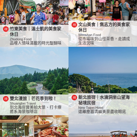
文山美食｜焦志方的美食家
竹東美食｜溫士凱的美食家
休日
休日
Wenshan Food
從市場味到山徑茶香，走讀成
Zhudong Food
品嚐人情味滿載的時光醍醐味
生活況味
新北旅宿｜水湳洞坐山望海
雙北漫旅｜芒花季到啦！
祕境民宿
Shuangbei Travel
到北海岸賞美拍大景、打卡療
New Taipei Hotel
癒系海景咖啡店
遠離塵囂清幽美景盡收眼底