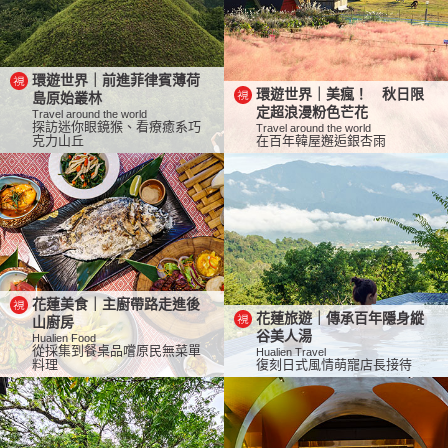
環遊世界｜前進菲律賓薄荷
環遊世界｜美瘋！ 秋日限
島原始叢林
定超浪漫粉色芒花
Travel around the world
探訪迷你眼鏡猴、看療癒系巧
Travel around the world
克力山丘
在百年韓屋邂逅銀杏雨
花蓮美食｜主廚帶路走進後
花蓮旅遊｜傳承百年隱身縱
山廚房
谷美人湯
Hualien Food
從採集到餐桌品嚐原民無菜單
Hualien Travel
料理
復刻日式風情萌寵店長接待