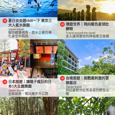
夏日炎炎遊chill一下 東京三
環遊世界｜飛向藍色星球肚
大人氣水族館
臍眼
Japan travel
獨特觀賞視角、戲水企鵝彷彿
Travel around the world
化身空中飛鳥
走入遠得要命的神祕摩艾故鄉
台南旅遊｜挑戰最刺激的冒
日本旅遊｜讓親子瘋狂的日
險飯店
本5大主題樂園
Tainan travel
拜訪愛聽世紀男高音的野生山
Japan travel
全新設施、暢玩撇步大公開
豬