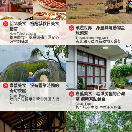
新北美食｜裕隆城秋日美食
環遊世界｜身歷其境動物星
指南
球頻道
New Taipei cuisine
養生蔬食、藥膳溫補，滿足各
Travel around the world
方挑剔味蕾
去非洲大草原看動物大遷徙
嘉義美食｜沒有營業時間的
奇幻茶屋
嘉義美食｜老洋房裡的台灣
Chiayi Food
喝的是質樸手作魂與濃濃人情
茶 創新茶點鹹食
味
Chiayi Food
甚至還有中藥沖煮漢方熱茶