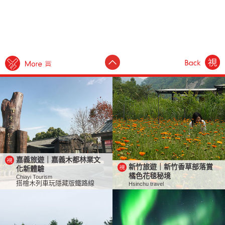
嘉義旅遊｜嘉義木都林業文
新竹旅遊｜新竹香草部落賞
化新體驗
橘色花毯秘境
Chiayi Tourism
搭檜木列車玩隱藏版鐵路線
Hsinchu travel