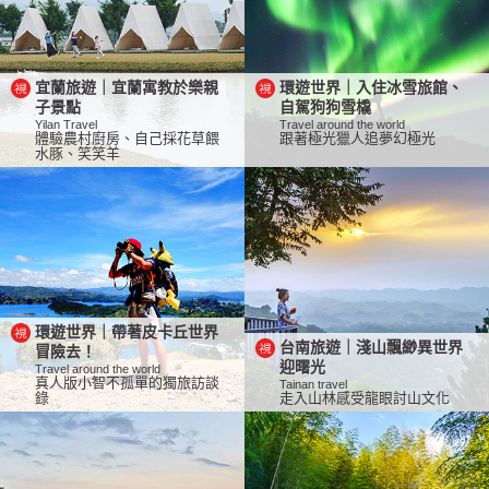
宜蘭旅遊｜宜蘭寓教於樂親
環遊世界｜入住冰雪旅館、
子景點
自駕狗狗雪橇
Yilan Travel
Travel around the world
體驗農村廚房、自己採花草餵
跟著極光獵人追夢幻極光
水豚、笑笑羊
環遊世界｜帶著皮卡丘世界
台南旅遊｜淺山飄緲異世界
冒險去！
迎曙光
Travel around the world
真人版小智不孤單的獨旅訪談
Tainan travel
錄
走入山林感受龍眼討山文化