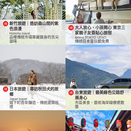
新竹旅遊｜造訪森山間的紫
大人放心、小孩開心 東京三
色浪漫
家親子友善貼心旅宿
Hsinchu travel
品嚐傳統市場華麗變身的舌尖
&Here TOKYO UENO
滋味
傳統日本童玩都免費
日本旅遊｜尋訪秋田犬的故
台東旅遊｜最美綠色公路舒
鄉
展身心
Japan travel
城下町百年釀造、傳統建築巡
市區美食、藝術海岸線療癒散
禮
策