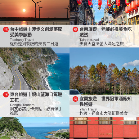
台中旅遊｜漫步文創聚落感
台南旅遊｜老饕必推美食吃
受美學脈動
透透
Taichung Travel
Tainan travel
從街邊到餐廳的美食二日遊
美食天堂味蕾大滿足之旅
東台旅遊｜親山望海自駕遊
宜蘭旅遊｜世界冠軍酒廠知
宜花
性巡遊
Dongtai Tourism
網友必訪打卡景點、必買伴手
Yilan Travel
推薦
釣蝦、迺夜市大啖街邊美食