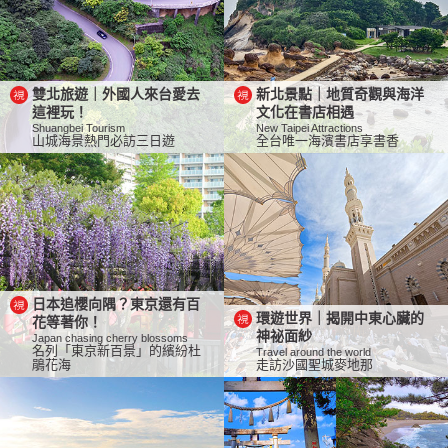
雙北旅遊｜外國人來台愛去
新北景點｜地質奇觀與海洋
這裡玩！
文化在書店相遇
Shuangbei Tourism
New Taipei Attractions
山城海景熱門必訪三日遊
全台唯一海濱書店享書香
日本追櫻向隅？東京還有百
環遊世界｜揭開中東心臟的
花等著你！
神祕面紗
Japan chasing cherry blossoms
名列「東京新百景」的繽紛杜
Travel around the world
鵑花海
走訪沙國聖城麥地那