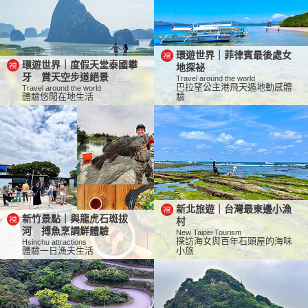
環遊世界｜菲律賓最後處女
環遊世界｜度假天堂泰國攀
地探祕
牙 賞天空步道絕景
Travel around the world
巴拉望公主港飛天遁地動感體
Travel around the world
體驗悠閒在地生活
驗
新北旅遊｜台灣最東邊小漁
新竹景點｜與龍虎石斑拔
村
河 搏魚烹調鮮體驗
New Taipei Tourism
探訪海女與百年石頭屋的海味
Hsinchu attractions
體驗一日漁夫生活
小旅