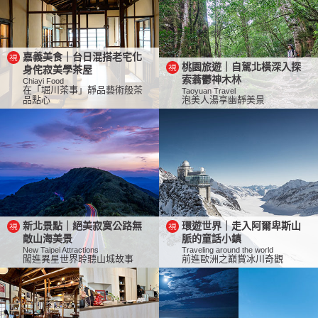
嘉義美食｜台日混搭老宅化
桃園旅遊｜自駕北橫深入探
身侘寂美學茶屋
索蓊鬱神木林
Chiayi Food
在「堀川茶事」靜品藝術般茶
Taoyuan Travel
品點心
泡美人湯享幽靜美景
新北景點｜絕美寂寞公路無
環遊世界｜走入阿爾卑斯山
敵山海美景
脈的童話小鎮
New Taipei Attractions
Traveling around the world
闖進異星世界聆聽山城故事
前進歐洲之巔賞冰川奇觀